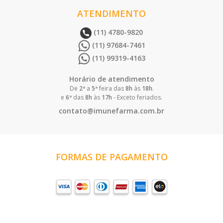
ATENDIMENTO
(11) 4780-9820
(11) 97684-7461
(11) 99319-4163
Horário de atendimento
De
2ª
a
5ª
feira das
8h
às
18h
.
e
6ª
das
8h
às
17h
- Exceto feriados.
contato@imunefarma.com.br
FORMAS DE PAGAMENTO