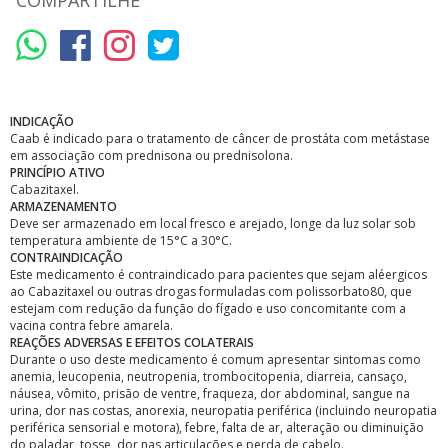
COMPARTILHE
INDICAÇÃO
Caab é indicado para o tratamento de câncer de prostáta com metástase
em associação com prednisona ou prednisolona.
PRINCÍPIO ATIVO
Cabazitaxel.
ARMAZENAMENTO
Deve ser armazenado em local fresco e arejado, longe da luz solar sob
temperatura ambiente de 15°C a 30°C.
CONTRAINDICAÇÃO
Este medicamento é contraindicado para pacientes que sejam aléergicos
ao Cabazitaxel ou outras drogas formuladas com polissorbato80, que
estejam com redução da função do fígado e uso concomitante com a
vacina contra febre amarela.
REAÇÕES ADVERSAS E EFEITOS COLATERAIS
Durante o uso deste medicamento é comum apresentar sintomas como
anemia, leucopenia, neutropenia, trombocitopenia, diarreia, cansaço,
náusea, vômito, prisão de ventre, fraqueza, dor abdominal, sangue na
urina, dor nas costas, anorexia, neuropatia periférica (incluindo neuropatia
periférica sensorial e motora), febre, falta de ar, alteração ou diminuição
do paladar, tosse, dor nas articulações e perda de cabelo.