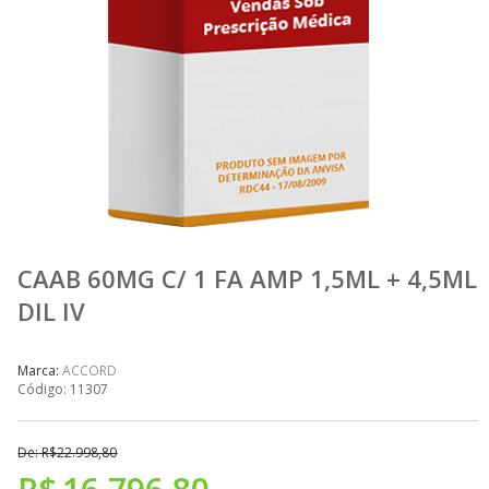
CAAB 60MG C/ 1 FA AMP 1,5ML + 4,5ML
DIL IV
Marca:
ACCORD
Código:
11307
De:
R$
22.998,80