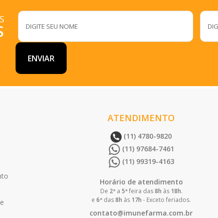
S
S
ATENDIMENTO
(11) 4780-9820
(11) 97684-7461
(11) 99319-4163
nto
Horário de atendimento
De
2ª
a
5ª
feira das
8h
às
18h
.
e
6ª
das
8h
às
17h
- Exceto feriados.
de
contato@imunefarma.com.br