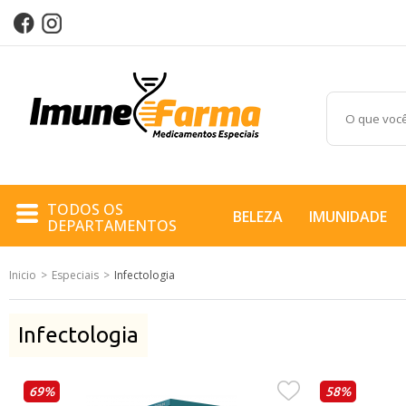
TODOS OS
BELEZA
IMUNIDADE
DEPARTAMENTOS
Inicio
Especiais
Infectologia
BELEZA
IMUNIDADE
Infectologia
PERFORMANCE
69%
58%