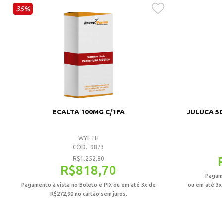
35%
ECALTA 100MG C/1FA
JULUCA 5
WYETH
CÓD.: 9873
R$
1.252,80
R$
818,70
Pagame
Pagamento à vista no Boleto e PIX ou em até 3x de
ou em até 3
R$
272,90
no cartão sem juros.