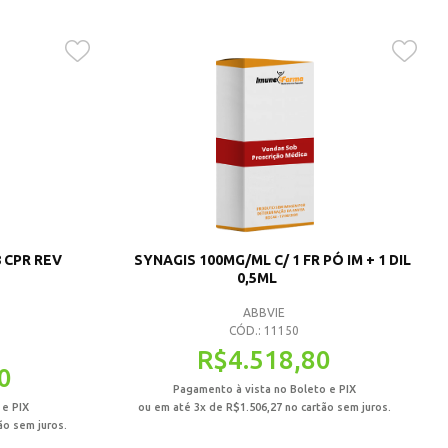
 CPR REV
SYNAGIS 100MG/ML C/ 1 FR PÓ IM + 1 DIL
0,5ML
ABBVIE
CÓD.: 11150
R$
4.518,80
0
Pagamento à vista no Boleto e PIX
 e PIX
ou em até 3x de
R$
1.506,27
no cartão sem juros.
ão sem juros.