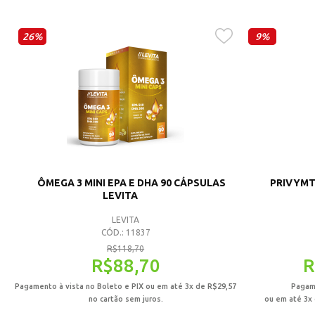
26%
9%
ÔMEGA 3 MINI EPA E DHA 90 CÁPSULAS
PRIVYMT
LEVITA
LEVITA
CÓD.: 11837
R$
118,70
R$
88,70
R
Pagamento à vista no Boleto e PIX ou em até 3x de
R$
29,57
Pagame
no cartão sem juros.
ou em até 3x