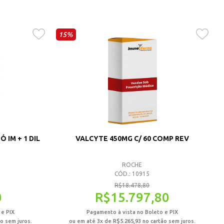
15%
 IM + 1 DIL
VALCYTE 450MG C/ 60 COMP REV
ROCHE
CÓD.: 10915
R$
18.478,80
0
R$
15.797,80
 e PIX
Pagamento à vista no Boleto e PIX
o sem juros.
ou em até 3x de
R$
5.265,93
no cartão sem juros.