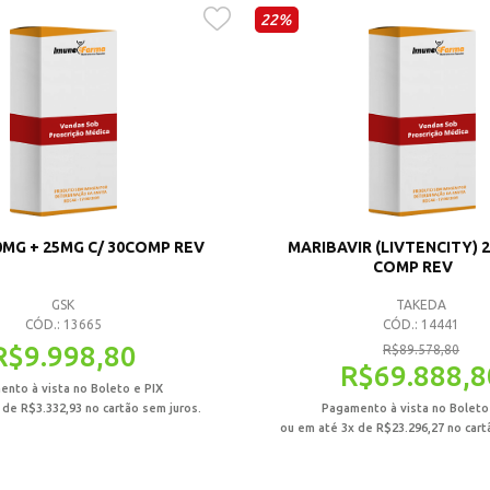
22%
0MG + 25MG C/ 30COMP REV
MARIBAVIR (LIVTENCITY) 2
COMP REV
GSK
TAKEDA
CÓD.: 13665
CÓD.: 14441
R$
9.998,80
R$
89.578,80
R$
69.888,8
nto à vista no Boleto e PIX
x de
R$
3.332,93
no cartão sem juros.
Pagamento à vista no Boleto
ou em até 3x de
R$
23.296,27
no cart