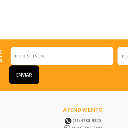
S
S
ATENDIMENTO
(11) 4780-9820
(11) 97684-7461