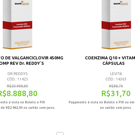
O DE VALGANCICLOVIR 450MG
COENZIMA Q10 + VITAM
COMP REV Dr. REDDY´S
CÁPSULAS
DR REDDYS
LEVITA
CÓD.: 11425
CÓD.: 14363
R$
20.998,80
R$
88,70
R$
8.888,80
R$
31,70
nto à vista no Boleto e PIX
Pagamento à vista no Boleto e PIX ou em
x de
R$
2.962,93
no cartão sem juros.
no cartão sem juros.