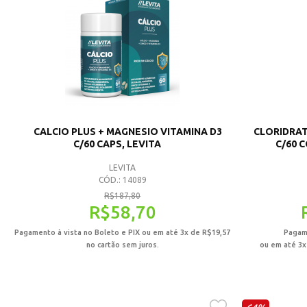
POLIVITAMINAS
MEDICAMENTOS
COSMÉTICOS
GENÉRICOS
CALCIO PLUS + MAGNESIO VITAMINA D3
CLORIDRAT
ESPECIAIS
C/60 CAPS, LEVITA
C/60 
OFERTAS
LEVITA
CÓD.: 14089
R$
187,80
R$
58,70
Pagamento à vista no Boleto e PIX ou em até 3x de
R$
19,57
Pagame
no cartão sem juros.
ou em até 3