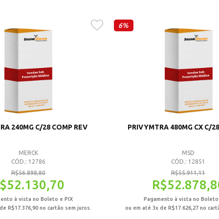
6%
RA 240MG C/28 COMP REV
PRIVYMTRA 480MG CX C/28
MERCK
MSD
CÓD.: 12786
CÓD.: 12851
R$
56.898,80
R$
55.911,11
$
52.130,70
R$
52.878,8
nto à vista no Boleto e PIX
Pagamento à vista no Boleto
 de
R$
17.376,90
no cartão sem juros.
ou em até 3x de
R$
17.626,27
no cart