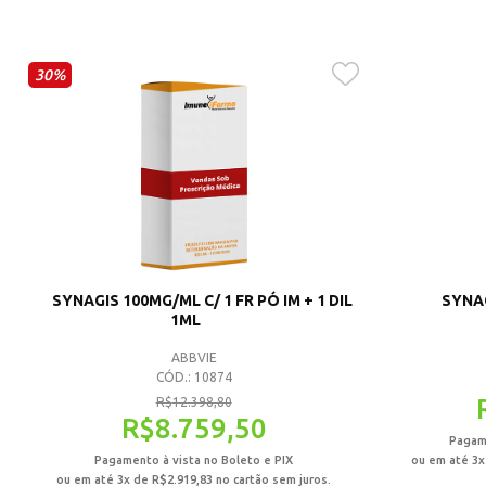
30%
SYNAGIS 100MG/ML C/ 1 FR PÓ IM + 1 DIL
SYNAG
1ML
ABBVIE
CÓD.: 10874
R$
12.398,80
R$
8.759,50
Pagame
Pagamento à vista no Boleto e PIX
ou em até 3
ou em até 3x de
R$
2.919,83
no cartão sem juros.