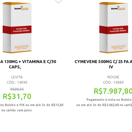
 130MG + VITAMINA E C/30
CYMEVENE 500MG C/ 25 FA 
CAPS,
IV
LEVITA
ROCHE
CÓD.: 14090
CÓD.: 10889
R$
7.987,8
R$
88,05
R$
31,70
Pagamento à vista no Boleto
 no Boleto e PIX ou em até 3x de
R$
15,85
ou em até 3x de
R$
2.662,60
no cartã
no cartão sem juros.