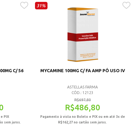
31%
00MG C/ 56
MYCAMINE 100MG C/ FA AMP PÓ USO IV
ASTELLAS FARMA
CÓD.: 12123
R$
697,80
0
R$
486,80
 e PIX
Pagamento à vista no Boleto e PIX ou em até 3x de
ão sem juros.
R$
162,27
no cartão sem juros.