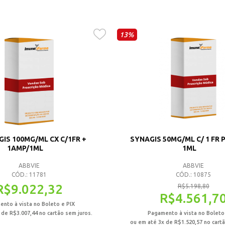
13%
IS 100MG/ML CX C/1FR +
SYNAGIS 50MG/ML C/ 1 FR PÓ
1AMP/1ML
1ML
ABBVIE
ABBVIE
CÓD.: 11781
CÓD.: 10875
R$
9.022,32
R$
5.198,80
R$
4.561,7
nto à vista no Boleto e PIX
x de
R$
3.007,44
no cartão sem juros.
Pagamento à vista no Boleto
ou em até 3x de
R$
1.520,57
no cartã