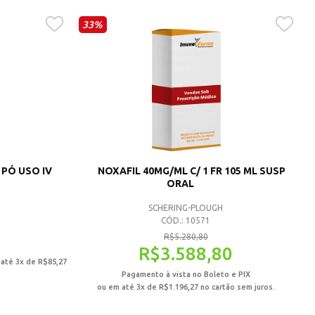
33%
 PÓ USO IV
NOXAFIL 40MG/ML C/ 1 FR 105 ML SUSP
ORAL
SCHERING-PLOUGH
CÓD.: 10571
R$
5.280,80
R$
3.588,80
 até 3x de
R$
85,27
Pagamento à vista no Boleto e PIX
ou em até 3x de
R$
1.196,27
no cartão sem juros.